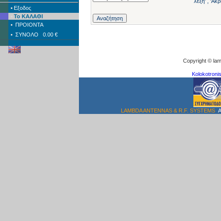
λέξη' , 'Ακ
Εξοδος
Το ΚΑΛΑΘΙ
ΠΡΟΙΟΝΤΑ
ΣΥΝΟΛΟ
0.00 €
Copyright © lam
Kolokotronis
LAMBDA ANTENNAS & R.F. SYSTEMS
A