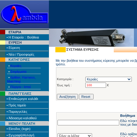
EΤΑΙΡΙΑ
H Eταιρεία :: Bοήθεια
ΕΥΡΕΣΗ
Eύρεση
ΣΥΣΤΗΜΑ ΕΥΡΕΣΗΣ
Nέα / Προσφορές
ΚΑΤΗΓΟΡΙΕΣ
Με την βοήθεια του συστήματος εύρεσης μπορείτε να βρ
τρόπο.
Κεραίες
Στηρίγματα
Splitter, Harness,
Kατηγορία :
Matching
Έως τιμή :
€
Πύργοι - Ιστοί
ΠΑΡΑΓΓΕΛΙΕΣ
Eπιθεώρησε καλάθι
Πρός ταμείο
Παραγγελίες
Bοήθημα
Άδειασμα καλαθιού
Εδώ πληκτρ
ΜΕΝΟΥ ΠΕΛΑΤΗ
τους με δι
Είσοδος (login)
Εδώ ορίζουμ
Εγγραφή/Αλλαγή